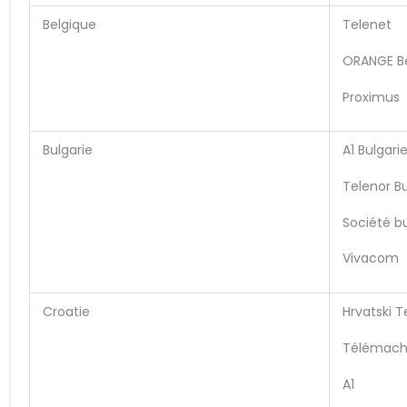
Belgique
Telenet
ORANGE Be
Proximus
Bulgarie
A1 Bulgari
Telenor Bu
Société b
Vivacom
Croatie
Hrvatski T
Télémac
A1