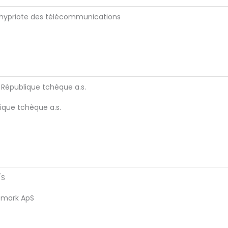
chypriote des télécommunications
République tchèque a.s.
ique tchèque a.s.
/S
emark ApS