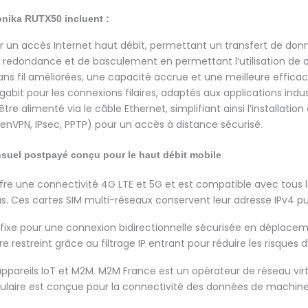
tonika RUTX50 incluent :
r un accès Internet haut débit, permettant un transfert de don
e redondance et de basculement en permettant l’utilisation de d
ns fil améliorées, une capacité accrue et une meilleure efficaci
gabit pour les connexions filaires, adaptés aux applications indust
tre alimenté via le câble Ethernet, simplifiant ainsi l’installat
penVPN, IPsec, PPTP) pour un accès à distance sécurisé.
nsuel postpayé
conçu pour le haut débit mobile
ffre une connectivité 4G LTE et 5G et est compatible avec tous 
s. Ces cartes SIM multi-réseaux conservent leur adresse IPv4 publ
fixe pour une connexion bidirectionnelle sécurisée en déplaceme
re restreint grâce au filtrage IP entrant pour réduire les risques 
pareils IoT et M2M. M2M France est un opérateur de réseau virt
ellulaire est conçue pour la connectivité des données de machin