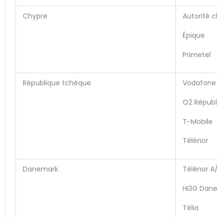
Chypre
Autorité 
Épique
Primetel
République tchèque
Vodafone 
O2 Républ
T-Mobile
Télénor
Danemark
Télénor A
HI3G Dan
Télia