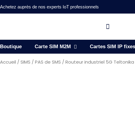
Aller
Achetez auprès de nos experts IoT professionnels
au
contenu
Flyout
Menu
Boutique
Carte SIM M2M
Cartes SIM IP fixe
Accueil
/
SIMS
/
PAS de SMS
/ Routeur industriel 5G Teltonik