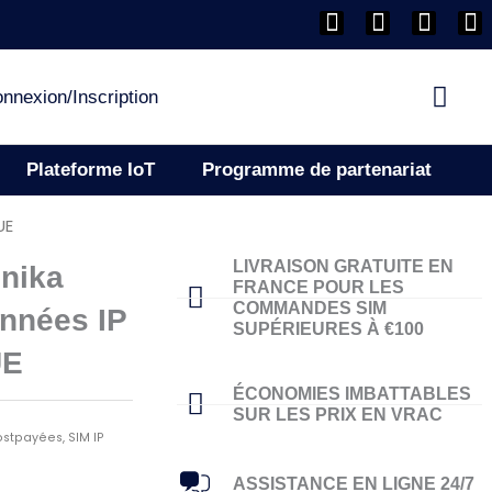
F
I
L
Y
a
n
i
o
c
s
n
u
e
t
k
Pani
t
nnexion/Inscription
b
a
e
u
o
g
d
b
o
r
i
e
Plateforme IoT
Programme de partenariat
k
a
n
m
UE
LIVRAISON GRATUITE EN
onika
FRANCE POUR LES
COMMANDES SIM
nnées IP
SUPÉRIEURES À €100
UE
ÉCONOMIES IMBATTABLES
SUR LES PRIX EN VRAC
ostpayées
,
SIM IP
ASSISTANCE EN LIGNE 24/7