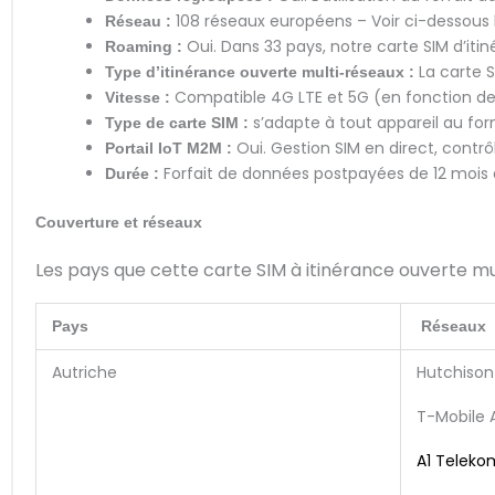
108 réseaux européens – Voir ci-dessous l
Réseau :
Oui. Dans 33 pays, notre carte SIM d’iti
Roaming :
La carte 
Type d’itinérance ouverte multi-réseaux :
Compatible 4G LTE et 5G (en fonction de 
Vitesse :
s’adapte à tout appareil au for
Type de carte SIM :
Oui. Gestion SIM en direct, contrô
Portail IoT M2M :
Forfait de données postpayées de 12 moi
Durée :
Couverture et réseaux
Les pays que cette carte SIM à itinérance ouverte mu
Pays
Réseaux
Autriche
Hutchison
T-Mobile 
A1 Teleko