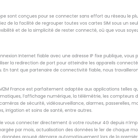
ope sont conçues pour se connecter sans effort au réseau le plus
ez de la facilité de regrouper toutes vos cartes SIM sous un seul
xibilité et de la simplicité de rester connecté, où que vous soyez
onnexion Internet fiable avec une adresse IP fixe publique, vo
er la redirection de port pour atteindre les appareils connecté
. En tant que partenaire de connectivité fiable, nous travaillero
M2M France est parfaitement adaptée aux applications telles que le
tomatiques, l’affichage numérique, la télémétrie, les compteurs 
 caméras de sécurité, vidéosurveillance, alarmes, passerelles, m
es, irrigation et soins de santé, entre autres.
e vous connecter directement à votre routeur 4G depuis n’import
hargée par mois, actualisation des données le 1er de chaque mo
t de données groupé démarre automatiquement lors de la première 