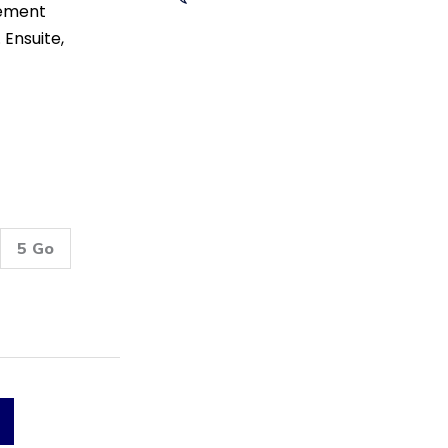
iement
 Ensuite,
5 Go
Read Reviews