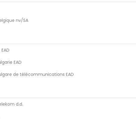
lgique nv/SA
e EAD
lgarie EAD
ulgare de télécommunications EAD
elekom d.d.
h