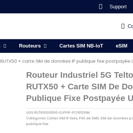
Support
Co
s
Routeurs
Cartes SIM NB-IoT
eSIM
a RUTX50 + carte SIM de données IP publique fixe postpayée 
Routeur Industriel 5G Telt
RUTX50 + Carte SIM De Do
Publique Fixe Postpayée 
UGS
RUTX50000100-EUFPIP-POSPDSIM
Catégories
Cartes SIM IP fixes
,
PAS de SMS
,
SIM de données p
publique fixe