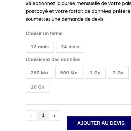
Sélectionnez la durée mensuelle de votre pa
postpayé et votre forfait de données préféré.
soumettez une demande de devis.
quantité
Choisir un terme
de
Routeur
12 mois
24 mois
industriel
5G
Teltonika
Choisissez des données
RUTX50
+
250 Mo
500 Mo
1 Go
2 Go
carte
SIM
de
10 Go
données
IP
publique
fixe
postpayée
-
+
UE
AJOUTER AU DEVIS