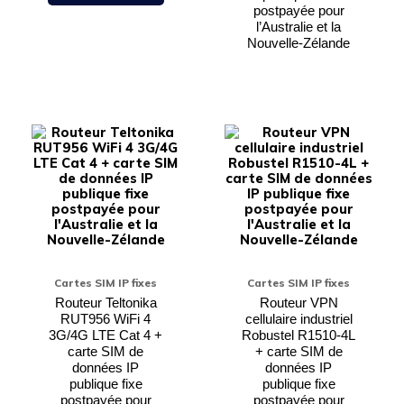
postpayée pour
l’Australie et la
Nouvelle-Zélande
Ce
Ce
produit
produi
a
a
plusieurs
plusieu
variations.
variati
Les
Les
options
option
peuvent
peuven
être
être
choisies
choisie
sur
sur
Cartes SIM IP fixes
Cartes SIM IP fixes
la
la
page
page
Routeur Teltonika
Routeur VPN
du
du
RUT956 WiFi 4
cellulaire industriel
produit
produi
3G/4G LTE Cat 4 +
Robustel R1510-4L
carte SIM de
+ carte SIM de
données IP
données IP
publique fixe
publique fixe
postpayée pour
postpayée pour