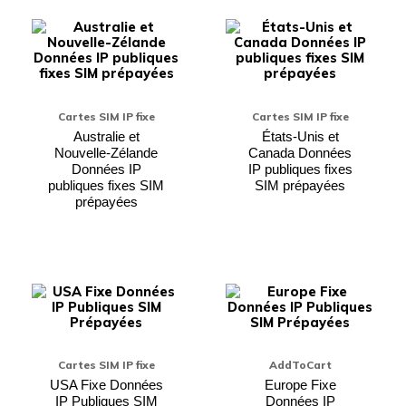
Ce
Ce
produit
produi
a
a
plusieurs
plusieu
variations.
variati
Les
Les
options
option
Cartes SIM IP fixe
Cartes SIM IP fixe
peuvent
peuven
être
être
Australie et
États-Unis et
choisies
choisie
Nouvelle-Zélande
Canada Données
sur
sur
Données IP
IP publiques fixes
la
la
publiques fixes SIM
SIM prépayées
page
page
prépayées
du
du
produit
produi
Ce
Ce
produit
produi
a
a
plusieurs
plusieu
variations.
variati
Les
Les
Cartes SIM IP fixe
AddToCart
options
option
peuvent
peuven
USA Fixe Données
Europe Fixe
être
être
IP Publiques SIM
Données IP