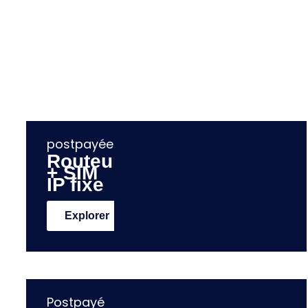
Routeurs Teltonika
Routeurs cellulaires industriels
Explorer
postpayée
Routeur
+ SIM
IP fixe
Explorer
Postpayé