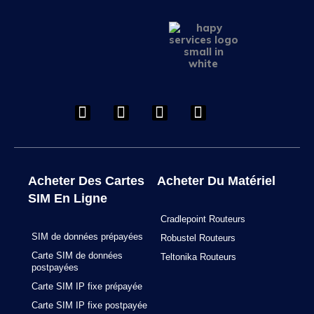
F
I
L
Y
a
n
i
o
c
s
n
u
e
t
k
t
b
a
e
u
o
g
d
b
o
r
i
e
Acheter Des Cartes
Acheter Du Matériel
k
a
n
SIM En Ligne
m
Cradlepoint Routeurs
SIM de données prépayées
Robustel Routeurs
Carte SIM de données
Teltonika Routeurs
postpayées
Carte SIM IP fixe prépayée
Carte SIM IP fixe postpayée