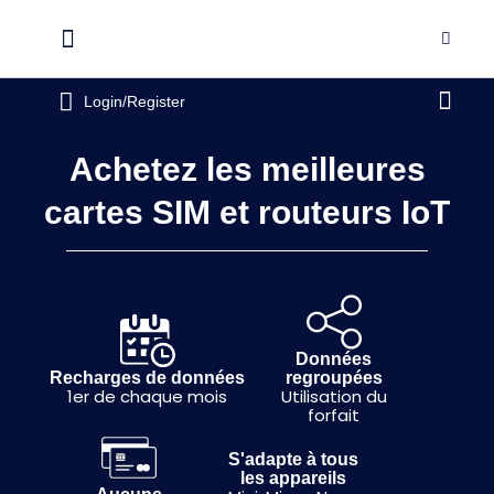
Aller
au
Flyout
contenu
Menu
Pani
Login/Register
Achetez les meilleures
cartes SIM et routeurs IoT
Données
Recharges de données
regroupées
1er de chaque mois
Utilisation du
forfait
S'adapte à tous
les appareils