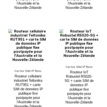
l’Australie et la
l’Australie et la
Nouvelle-Zélande
Nouvelle-Zélande
Ce
Ce
produit
produi
a
a
plusieurs
plusieu
variations.
variati
Les
Les
options
option
peuvent
peuven
être
être
choisies
choisie
Cartes SIM IP fixes
sur
sur
Cartes SIM IP fixes
la
la
Routeur IoT
page
page
Routeur cellulaire
Robustel R5020-
du
du
industriel Teltonika
5G + carte SIM de
produit
produi
RUT951 + carte
données IP
SIM de données IP
publique fixe
publique fixe
postpayée pour
postpayée pour
l’Australie et la
l’Australie et la
Nouvelle-Zélande
Nouvelle-Zélande