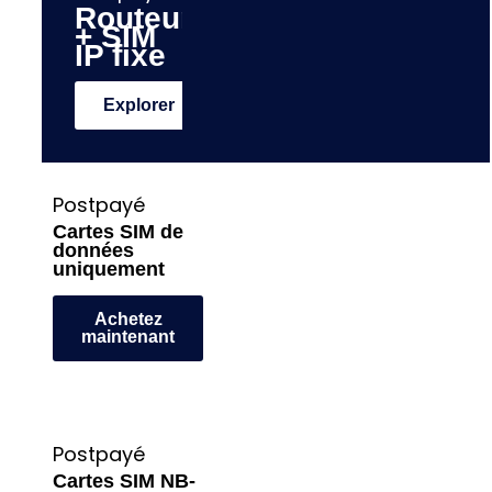
Routeur
+ SIM
IP fixe
Explorer
Postpayé
Cartes SIM de
données
uniquement
Achetez
maintenant
Postpayé
Cartes SIM NB-