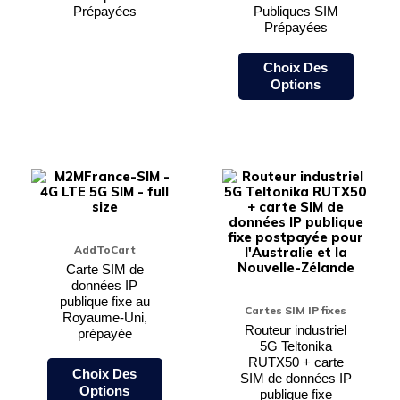
choisies
choisie
Prépayées
Publiques SIM
sur
sur
Prépayées
la
la
page
page
Choix Des
du
du
produit
produi
Options
Ce
Ce
produit
produi
a
a
plusieurs
plusieu
variations.
variati
Les
Les
AddToCart
options
option
peuvent
peuven
Carte SIM de
être
être
données IP
choisies
choisie
publique fixe au
Cartes SIM IP fixes
sur
sur
Royaume-Uni,
la
la
Routeur industriel
prépayée
page
page
5G Teltonika
du
du
RUTX50 + carte
Choix Des
produit
produi
SIM de données IP
Options
publique fixe