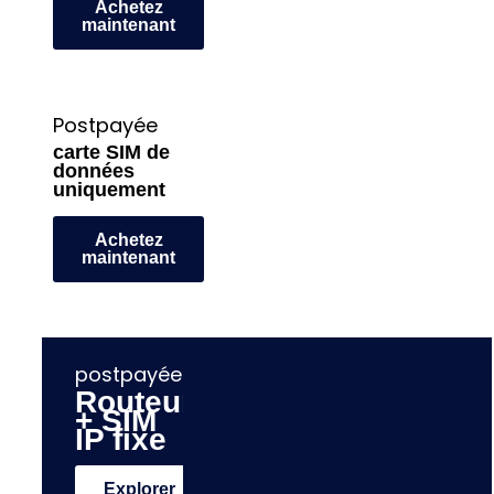
Achetez
maintenant
Postpayée
carte SIM de
données
uniquement
Achetez
maintenant
postpayée
Routeur
+ SIM
IP fixe
Explorer