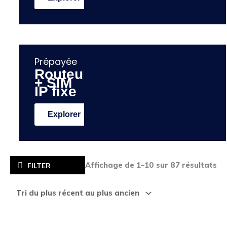
Prépayée
Routeur
+ SIM
IP fixe
Explorer
Tr
du
Affichage de 1–10 sur 87 résultats
FILTER
pl
ré
au
pl
an