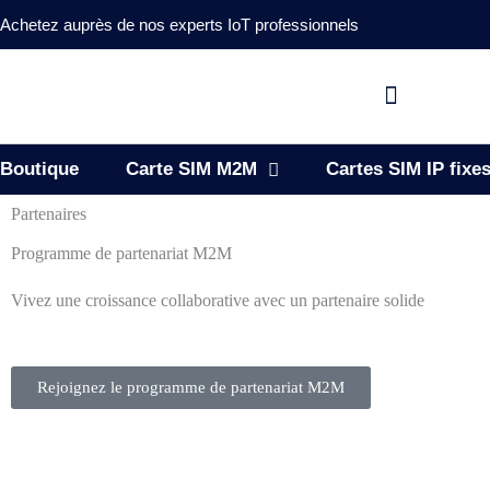
Achetez auprès de nos experts IoT professionnels
Boutique
Carte SIM M2M
Cartes SIM IP fixe
Partenaires
Programme de partenariat M2M
Vivez une croissance collaborative avec un partenaire solide
Rejoignez le programme de partenariat M2M