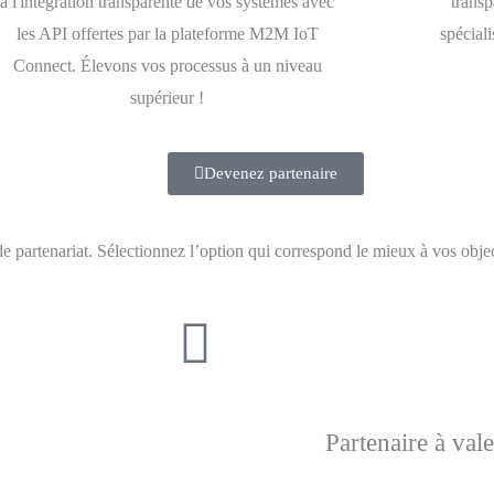
à l'intégration transparente de vos systèmes avec
transp
les API offertes par la plateforme M2M IoT
spécial
Connect. Élevons vos processus à un niveau
supérieur !
Devenez partenaire
e partenariat. Sélectionnez l’option qui correspond le mieux à vos objec
Partenaire à vale