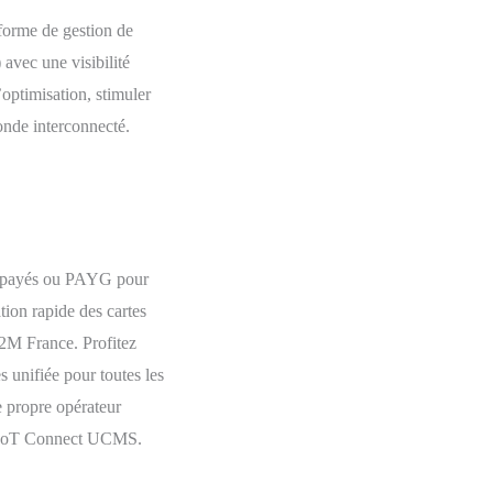
forme de gestion de
vec une visibilité
’optimisation, stimuler
onde interconnecté.
répayés ou PAYG pour
tion rapide des cartes
2M France. Profitez
 unifiée pour toutes les
 propre opérateur
e IoT Connect UCMS.