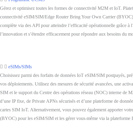
Gérez et optimisez toutes les formes de connectivité M2M et IoT. Plate
connectivité eSIM/SIM/Edge Router Bring Your Own Carrier (BYOC) a
complète via des API pour atteindre l’efficacité opérationnelle grâce à l
l’innovation et s’étendre efficacement pour répondre aux besoins du m
eSIMs/SIMs
Choisissez parmi des forfaits de données IoT eSIM/SIM postpayés, p
vos déploiements. Utilisez des mesures de sécurité avancées, une activa
SIM et le support du Centre des opérations réseau (NOC) interne de M
d’une IP fixe, de Private APNs sécurisés et d’une plateforme de données
cartes SIM IoT. Alternativement, vous pouvez également apporter votre
(BYOC) pour les eSIM/SIM et les gérer vous-même via la plateform