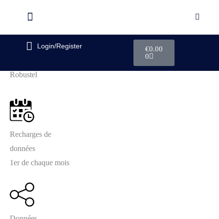
Login/Register
€
0.00
0
Robustel
Recharges de
données
1er de chaque mois
Données