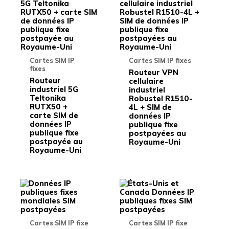
produit
produit
a
a
plusieurs
plusieu
variations.
variati
Les
Les
options
options
peuvent
peuven
Cartes SIM IP
Cartes SIM IP fixes
être
être
fixes
choisies
choisie
Routeur VPN
Routeur
sur
sur
cellulaire
industriel 5G
la
la
industriel
Teltonika
page
page
Robustel R1510-
RUTX50 +
du
du
4L + SIM de
carte SIM de
produit
produit
données IP
données IP
publique fixe
publique fixe
postpayées au
postpayée au
Royaume-Uni
Royaume-Uni
Ce
Ce
produit
produit
a
a
plusieurs
plusieu
variations.
variati
Cartes SIM IP fixe
Cartes SIM IP fixe
Les
Les