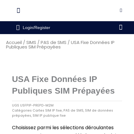
Aller
au
Flyout
contenu
Menu
Pani
Login/Register
Accueil
/
SIMS
/
PAS de SMS
/ USA Fixe Données IP
Publiques SIM Prépayées
USA Fixe Données IP
Publiques SIM Prépayées
UGS
USFPIP-PREPD-M2M
Catégories
Cartes SIM IP fixe
,
PAS de SMS
,
SIM de données
prépayées
,
SIM IP publique fixe
Choisissez parmi les sélections déroulantes