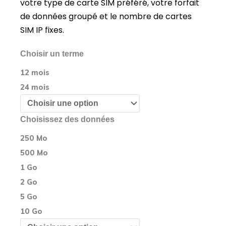
votre type de carte SIM préféré, votre forfait
de données groupé et le nombre de cartes
SIM IP fixes.
quantité
Choisir un terme
de
USA
12 mois
Fixe
Données
24 mois
IP
Publiques
SIM
Prépayées
Choisissez des données
250 Mo
500 Mo
1 Go
2 Go
5 Go
10 Go