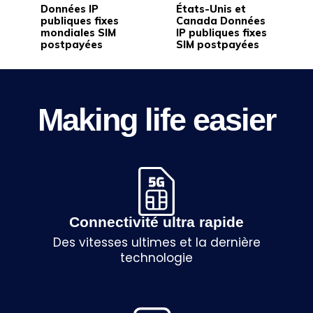
options
options
Données IP
États-Unis et
peuvent
peuven
publiques fixes
Canada Données
être
être
mondiales SIM
IP publiques fixes
choisies
choisie
postpayées
SIM postpayées
sur
sur
la
la
page
page
du
du
produit
produit
Making life easier
Connectivité ultra rapide
Des vitesses ultimes et la dernière
technologie