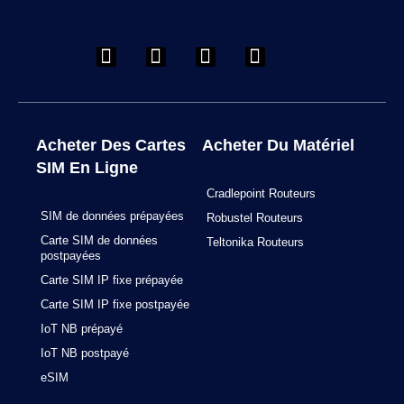
F
I
L
Y
a
n
i
o
c
s
n
u
e
t
k
t
b
a
e
u
o
g
d
b
o
r
i
e
Acheter Des Cartes
Acheter Du Matériel
k
a
n
SIM En Ligne
m
Cradlepoint Routeurs
SIM de données prépayées
Robustel Routeurs
Carte SIM de données
Teltonika Routeurs
postpayées
Carte SIM IP fixe prépayée
Carte SIM IP fixe postpayée
IoT NB prépayé
IoT NB postpayé
eSIM