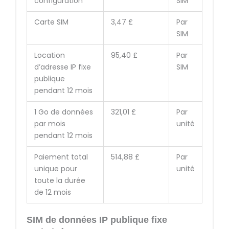
configuration
SIM
Carte SIM
3,47 £
Par
SIM
Location
95,40 £
Par
d’adresse IP fixe
SIM
publique
pendant 12 mois
1 Go de données
321,01 £
Par
par mois
unité
pendant 12 mois
Paiement total
514,88 £
Par
unique pour
unité
toute la durée
de 12 mois
SIM de données IP publique fixe