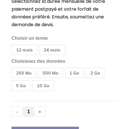
Sélectionnez la durée mensuelle de votre
paiement postpayé et votre forfait de
données préféré. Ensuite, soumettez une
demande de devis.
quantité
Choisir un terme
de
Cradlepoint
12 mois
24 mois
(Ericsson)
Routeur
pour
Choisissez des données
petite
entreprise
250 Mo
500 Mo
1 Go
2 Go
E102
LTE
+
5 Go
10 Go
SIM
de
données
IP
publique
-
+
fixe
prépayée
pour