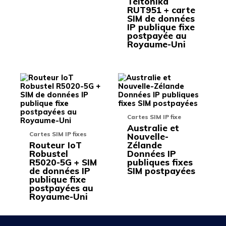
Teltonika
la
la
RUT951 + carte
page
page
SIM de données
du
du
IP publique fixe
produit
produit
postpayée au
Royaume-Uni
Ce
Ce
produit
produit
a
a
plusieurs
plusieu
variations.
variati
Cartes SIM IP fixe
Les
Les
Australie et
options
options
Cartes SIM IP fixes
Nouvelle-
peuvent
peuven
Routeur IoT
Zélande
être
être
Robustel
Données IP
choisies
choisie
R5020-5G + SIM
publiques fixes
sur
sur
de données IP
SIM postpayées
la
la
publique fixe
page
page
postpayées au
du
du
Royaume-Uni
produit
produit