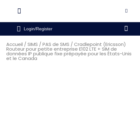
Aller
au
Flyout
contenu
Menu
Pani
Login/Register
Accueil
/
SIMS
/
PAS de SMS
/ Cradlepoint (Ericsson)
Routeur pour petite entreprise E102 LTE + SIM de
données IP publique fixe prépayée pour les États-Unis
et le Canada