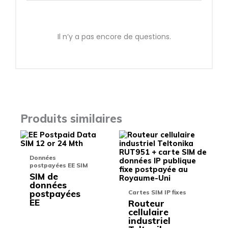
Il n’y a pas encore de questions.
Produits similaires
Ce
Ce
produit
produit
a
a
Données
plusieurs
plusieu
postpayées EE SIM
variations.
variati
SIM de
Les
Les
données
options
options
postpayées
Cartes SIM IP fixes
peuvent
peuven
EE
Routeur
être
être
cellulaire
choisies
choisie
industriel
sur
sur