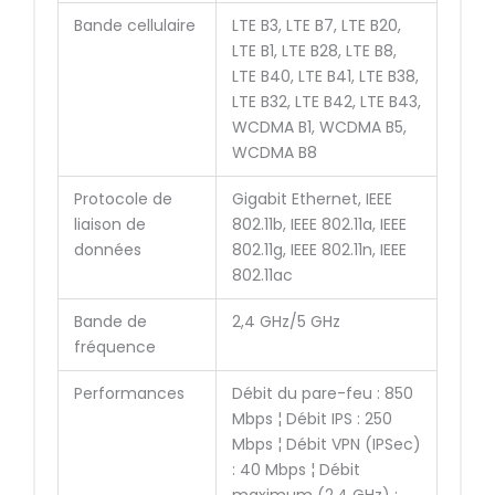
Bande cellulaire
LTE B3, LTE B7, LTE B20,
LTE B1, LTE B28, LTE B8,
LTE B40, LTE B41, LTE B38,
LTE B32, LTE B42, LTE B43,
WCDMA B1, WCDMA B5,
WCDMA B8
Protocole de
Gigabit Ethernet, IEEE
liaison de
802.11b, IEEE 802.11a, IEEE
données
802.11g, IEEE 802.11n, IEEE
802.11ac
Bande de
2,4 GHz/5 GHz
fréquence
Performances
Débit du pare-feu : 850
Mbps ¦ Débit IPS : 250
Mbps ¦ Débit VPN (IPSec)
: 40 Mbps ¦ Débit