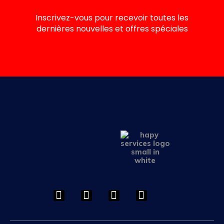
Inscrivez-vous pour recevoir toutes les
dernières nouvelles et offres spéciales
F
I
L
Y
a
n
i
o
c
s
n
u
e
t
k
t