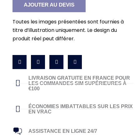
les
AJOUTER AU DEVIS
États-
Unis
et
Toutes les images présentées sont fournies à
le
Canada
titre d’illustration uniquement. Le design du
produit réel peut différer.
LIVRAISON GRATUITE EN FRANCE POUR
LES COMMANDES SIM SUPÉRIEURES À
€100
ÉCONOMIES IMBATTABLES SUR LES PRIX
EN VRAC
ASSISTANCE EN LIGNE 24/7