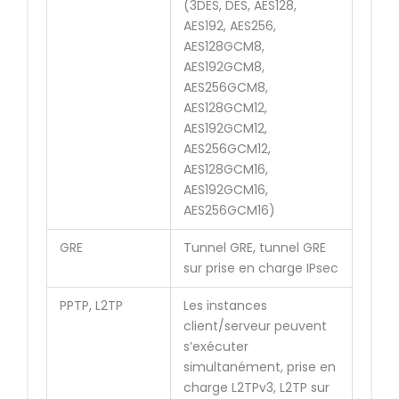
(3DES, DES, AES128,
AES192, AES256,
AES128GCM8,
AES192GCM8,
AES256GCM8,
AES128GCM12,
AES192GCM12,
AES256GCM12,
AES128GCM16,
AES192GCM16,
AES256GCM16)
GRE
Tunnel GRE, tunnel GRE
sur prise en charge IPsec
PPTP, L2TP
Les instances
client/serveur peuvent
s’exécuter
simultanément, prise en
charge L2TPv3, L2TP sur