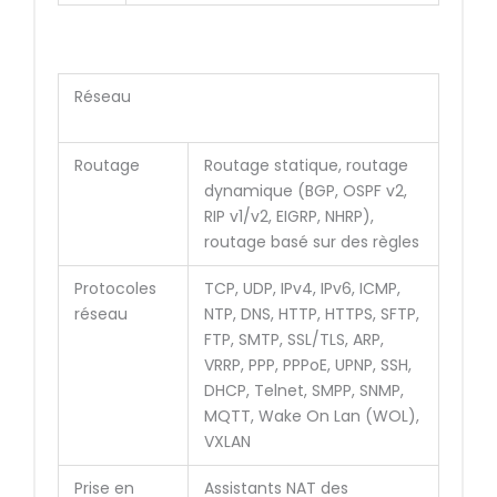
Réseau
Routage
Routage statique, routage
dynamique (BGP, OSPF v2,
RIP v1/v2, EIGRP, NHRP),
routage basé sur des règles
Protocoles
TCP, UDP, IPv4, IPv6, ICMP,
réseau
NTP, DNS, HTTP, HTTPS, SFTP,
FTP, SMTP, SSL/TLS, ARP,
VRRP, PPP, PPPoE, UPNP, SSH,
DHCP, Telnet, SMPP, SNMP,
MQTT, Wake On Lan (WOL),
VXLAN
Prise en
Assistants NAT des