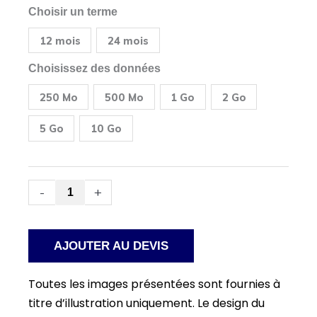
quantité
Choisir un terme
de
Teltonika
12 mois
24 mois
RUT951
Routeur
cellulaire
Choisissez des données
industriel
+
250 Mo
500 Mo
1 Go
2 Go
SIM
de
données
5 Go
10 Go
prépayées
pour
les
États-
Unis
-
+
et
le
Canada
AJOUTER AU DEVIS
Toutes les images présentées sont fournies à
titre d’illustration uniquement. Le design du