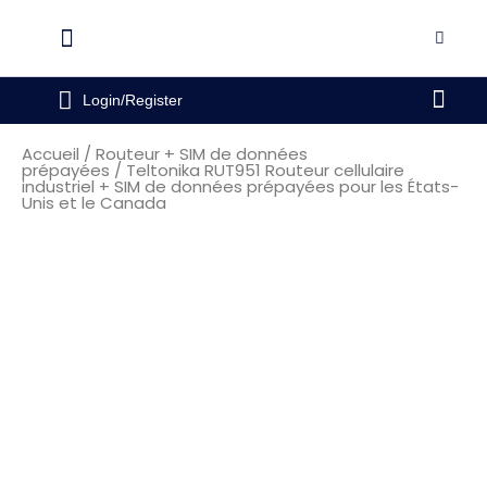
Aller
au
Flyout
contenu
Menu
Pani
Login/Register
Accueil
/
Routeur + SIM de données
prépayées
/ Teltonika RUT951 Routeur cellulaire
industriel + SIM de données prépayées pour les États-
Unis et le Canada