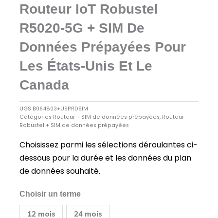
Routeur IoT Robustel
R5020-5G + SIM De
Données Prépayées Pour
Les États-Unis Et Le
Canada
UGS
B064803+USPRDSIM
Catégories
Routeur + SIM de données prépayées
,
Routeur
Robustel + SIM de données prépayées
Choisissez parmi les sélections déroulantes ci-
dessous pour la durée et les données du plan
de données souhaité.
quantité
Choisir un terme
de
Routeur
12 mois
24 mois
IoT