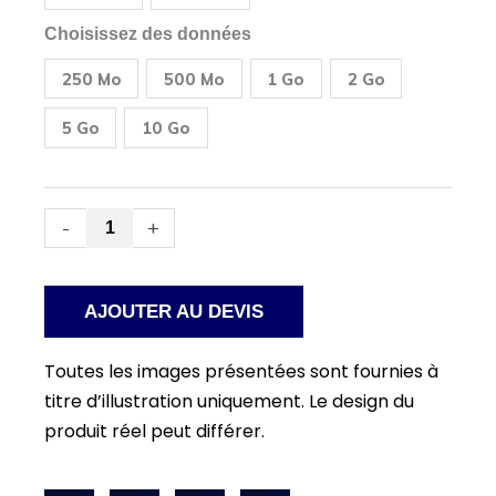
Robustel
R5020-
Choisissez des données
5G
+
250 Mo
500 Mo
1 Go
2 Go
SIM
de
données
5 Go
10 Go
prépayées
pour
les
États-
Unis
-
+
et
le
Canada
AJOUTER AU DEVIS
Toutes les images présentées sont fournies à
titre d’illustration uniquement. Le design du
produit réel peut différer.