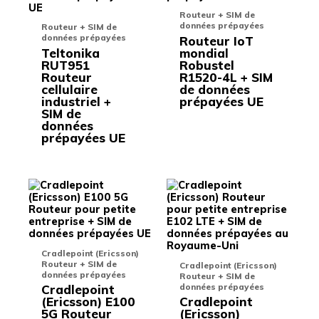
variations.
variati
Routeur + SIM de
Les
Les
données prépayées
Routeur + SIM de
options
options
données prépayées
Routeur IoT
peuvent
peuven
Teltonika
mondial
être
être
RUT951
Robustel
choisies
choisie
Routeur
R1520-4L + SIM
sur
sur
cellulaire
de données
la
la
industriel +
prépayées UE
page
page
SIM de
du
du
données
produit
produit
prépayées UE
Ce
Ce
produit
produit
a
a
plusieurs
plusieu
variations.
variati
Les
Les
Cradlepoint (Ericsson)
options
options
Routeur + SIM de
Cradlepoint (Ericsson)
peuvent
peuven
données prépayées
Routeur + SIM de
être
être
données prépayées
Cradlepoint
choisies
choisie
(Ericsson) E100
Cradlepoint
sur
sur
5G Routeur
(Ericsson)
la
la