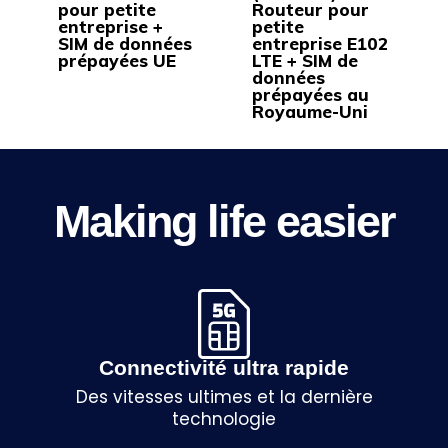
pour petite
Routeur pour
page
page
entreprise +
petite
du
du
SIM de données
entreprise E102
produit
produit
prépayées UE
LTE + SIM de
données
prépayées au
Royaume-Uni
Making life easier
Connectivité ultra rapide
Des vitesses ultimes et la dernière
technologie