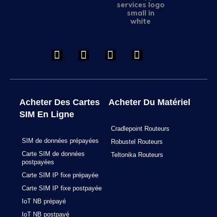
F
I
L
Y
a
n
i
o
c
s
n
u
e
t
k
t
b
a
e
u
o
g
d
b
o
r
i
e
Acheter Des Cartes
Acheter Du Matériel
k
a
n
SIM En Ligne
m
Cradlepoint Routeurs
SIM de données prépayées
Robustel Routeurs
Carte SIM de données
Teltonika Routeurs
postpayées
Carte SIM IP fixe prépayée
Carte SIM IP fixe postpayée
IoT NB prépayé
IoT NB postpayé