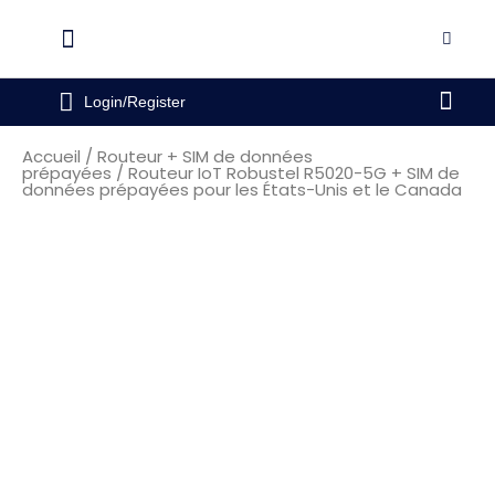
Aller
au
Flyout
contenu
Menu
Pani
Login/Register
Accueil
/
Routeur + SIM de données
prépayées
/ Routeur IoT Robustel R5020-5G + SIM de
données prépayées pour les États-Unis et le Canada