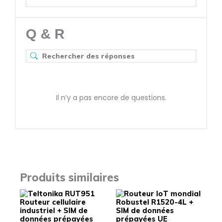
Q & R
Il n’y a pas encore de questions.
Produits similaires
Ce
Ce
produit
produit
a
a
plusieurs
plusieu