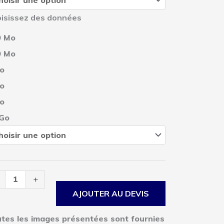
10-
isissez des données
M
0 Mo
0 Mo
nnées
o
lique
e
o
payée
o
r
ustralie
 Go
velle-
ande
+
AJOUTER AU DEVIS
tes les images présentées sont fournies