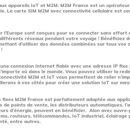
 aux appareils IoT et M2M. M2M France est un opérateur
able. La carte SIM M2M avec connectivité cellulaire est c
r l’Europe sont conçues pour se connecter sans effort a
 différents réseaux pendant votre voyage ! Bénéficiez de
ttant d’utiliser des données combinées sur tous vos appa
 !
 une connexion Internet fiable avec une adresse IP fixe
importe où dans le monde. Vous pouvez utiliser la redir
connectivité M2M et IoT vous permettent de relier n’imp
aillerons à vos côtés pour créer une solution IoT sur me
 fixes M2M France est parfaitement adaptée aux applicat
es de points de vente, les distributeurs automatiques, l’
urs d’énergie, peuvent en bénéficier. Alon avec ouvre-
ms, routeurs, télécommandes, IoT industriel, éclairage pu
nté, entre autres.