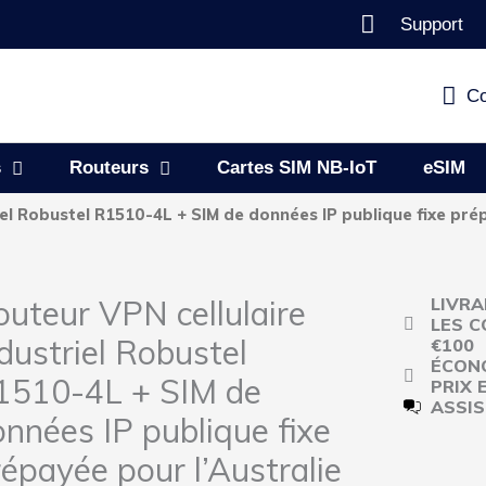
Support
Co
s
Routeurs
Cartes SIM NB-IoT
eSIM
iel Robustel R1510-4L + SIM de données IP publique fixe prép
outeur VPN cellulaire
LIVRA
LES C
dustriel Robustel
€100
ÉCONO
1510-4L + SIM de
PRIX 
ASSIS
nnées IP publique fixe
épayée pour l’Australie