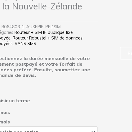
 la Nouvelle-Zélande
S
B064803-1-AUSFPIP-PRDSIM
égories
Routeur + SIM IP publique fixe
payée
,
Routeur Robustel + SIM de données
payées
,
SANS SMS
R
ectionnez la durée mensuelle de votre
ement postpayé et votre forfait de
nées préféré. Ensuite, soumettez une
ande de devis.
ntité
isir un terme
teur
mois
N
ulaire
mois
ustriel
ustel