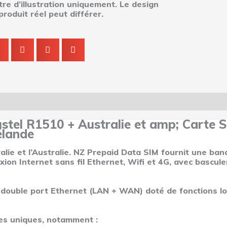
itre d’illustration uniquement. Le design
produit réel peut différer.
Q & R
ustel R1510 + Australie et amp; Carte 
élande
tralie et l’Australie. NZ Prepaid Data SIM fournit une b
nexion Internet sans fil Ethernet, Wifi et 4G, avec basc
double port Ethernet (LAN + WAN) doté de fonctions log
les uniques, notamment :