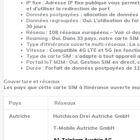
IP fixe :
Adresse IP fixe publique vous permet
et d’utiliser la redirection de port
Données postpayées
: allocation de données
Données regroupées :
Oui. L’utilisation du f
30 jours
Réseau :
108 réseaux européens – Voir ci-dess
Roaming :
Oui. Dans 33 pays, notre carte SIM
Type d’itinérance ouverte multi-réseaux :
La c
Vitesse :
Compatible 4G LTE et 5G (en fonction
Type de carte SIM :
s’adapte à tout appareil a
Portail IoT M2M :
Oui. Gestion SIM en direct, c
Durée :
Forfait de données postpayées de 1
Couverture et réseaux
Les pays que cette carte SIM à itinérance ouverte mul
Pays
Réseaux
Autriche
Hutchison Drei Autriche GmbH
T-Mobile Autriche GmbH
A1 Telekom Austria AG