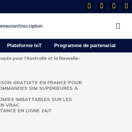
F
I
L
Y
a
n
i
o
c
s
n
u
e
t
k
Pani
t
nnexion/Inscription
b
a
e
u
o
g
d
b
o
r
i
e
Plateforme IoT
Programme de partenariat
k
a
n
m
ayée pour l’Australie et la Nouvelle-
ISON GRATUITE EN FRANCE POUR
OMMANDES SIM SUPÉRIEURES À
MIES IMBATTABLES SUR LES
EN VRAC
TANCE EN LIGNE 24/7