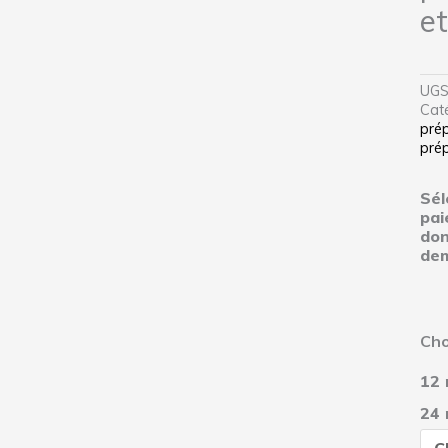
et
UG
Cat
pré
pré
Sél
pai
don
dem
qua
Cho
de
Rou
12 
VP
cell
24 
ind
Rob