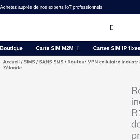
Aller
Achetez auprès de nos experts IoT professionnels
au
contenu
Flyout
Menu
Boutique
Carte SIM M2M
Cartes SIM IP fixe
Accueil
/
SIMS
/
SANS SMS
/ Routeur VPN cellulaire industr
Zélande
R
in
R
do
pr