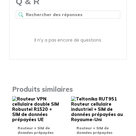
Q & R
Il n’y a pas encore de questions.
Produits similaires
Ce
Ce
produit
produit
a
a
plusieurs
plusieu
variations.
variati
Les
Les
Routeur + SIM de
Routeur + SIM de
options
options
données prépayées
données prépayées
peuvent
peuven