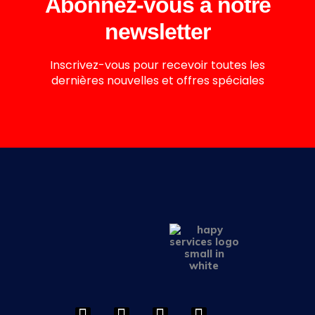
Abonnez-vous à notre
newsletter
Inscrivez-vous pour recevoir toutes les
dernières nouvelles et offres spéciales
F
I
L
Y
a
n
i
o