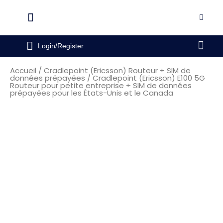
Aller
au
Flyout
contenu
Menu
Pani
Login/Register
Accueil
/
Cradlepoint (Ericsson) Routeur + SIM de
données prépayées
/ Cradlepoint (Ericsson) E100 5G
Routeur pour petite entreprise + SIM de données
prépayées pour les États-Unis et le Canada