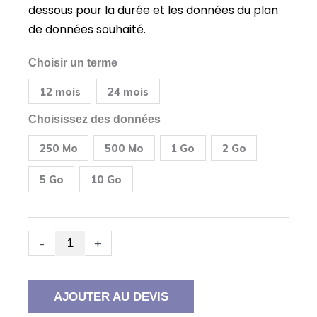
dessous pour la durée et les données du plan
de données souhaité.
quantité
Choisir un terme
de
Cradlepoint
12 mois
24 mois
(Ericsson)
E100
5G
Choisissez des données
Routeur
pour
250 Mo
500 Mo
1 Go
2 Go
petite
entreprise
+
5 Go
10 Go
SIM
de
données
prépayées
pour
-
+
les
États-
Unis
et
AJOUTER AU DEVIS
le
Canada