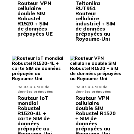
Routeur VPN
Teltonika
être
être
cellulaire
RUT951
choisies
choisie
double SIM
Routeur
sur
sur
Robustel
cellulaire
la
la
R1520 + SIM
industriel + SIM
page
page
de données
de données
du
du
prépayées UE
prépayées au
produit
produit
Royaume-Uni
Ce
Ce
produit
produit
a
a
plusieurs
plusieu
variations.
variati
Les
Les
Routeur + SIM de
Routeur + SIM de
options
options
données prépayées
données prépayées
peuvent
peuven
Routeur IoT
Routeur VPN
être
être
mondial
cellulaire
choisies
choisie
Robustel
double SIM
sur
sur
R1520-4L +
Robustel R1520
la
la
carte SIM de
+ SIM de
page
page
données
données
du
du
prépayée au
prépayées au
produit
produit
Royaume-Uni
Royaume-Uni