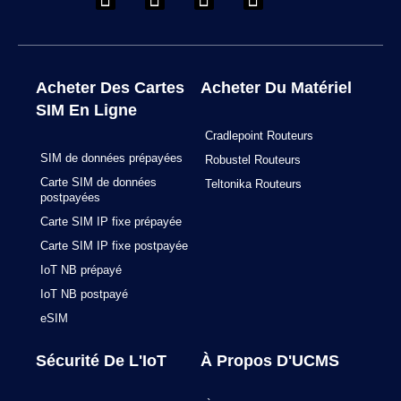
c
s
n
u
e
t
k
t
b
a
e
u
o
g
d
b
o
r
i
e
Acheter Des Cartes
Acheter Du Matériel
k
a
n
SIM En Ligne
m
Cradlepoint Routeurs
SIM de données prépayées
Robustel Routeurs
Carte SIM de données
Teltonika Routeurs
postpayées
Carte SIM IP fixe prépayée
Carte SIM IP fixe postpayée
IoT NB prépayé
IoT NB postpayé
eSIM
Sécurité De L'IoT
À Propos D'UCMS