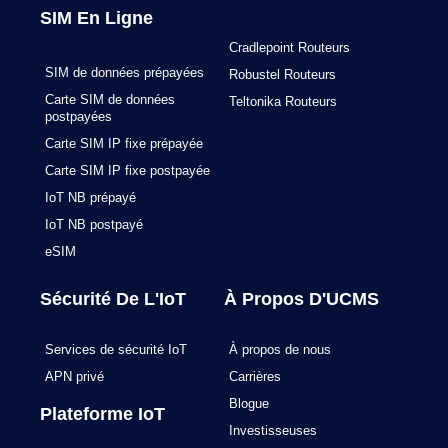
k
a
n
SIM En Ligne
m
Cradlepoint Routeurs
SIM de données prépayées
Robustel Routeurs
Carte SIM de données
Teltonika Routeurs
postpayées
Carte SIM IP fixe prépayée
Carte SIM IP fixe postpayée
IoT NB prépayé
IoT NB postpayé
eSIM
Sécurité De L'IoT
À Propos D'UCMS
Services de sécurité IoT
À propos de nous
APN privé
Carrières
Blogue
Plateforme IoT
Investisseuses