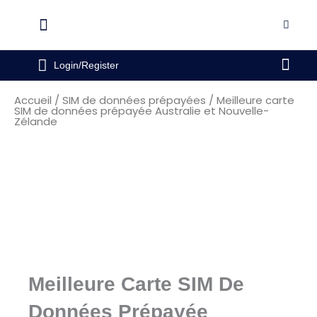
Aller
au
Flyout
contenu
Menu
Pani
Login/Register
Accueil
/
SIM de données prépayées
/ Meilleure carte
SIM de données prépayée Australie et Nouvelle-
Zélande
Meilleure Carte SIM De
Données Prépayée