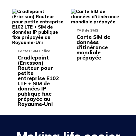
Ce
Ce
produit
produit
a
a
plusieurs
plusieu
PAS de SMS
variations.
variati
Carte SIM de
Les
Les
données
options
options
d’itinérance
peuvent
peuven
Cartes SIM IP fixe
mondiale
être
être
Cradlepoint
prépayée
choisies
choisie
(Ericsson)
sur
sur
Routeur pour
la
la
petite
page
page
entreprise E102
du
du
LTE + SIM de
produit
produit
données IP
publique fixe
prépayée au
Royaume-Uni