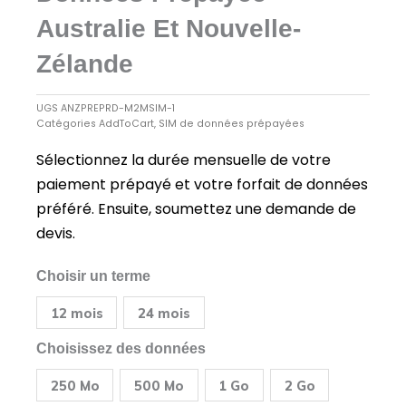
Australie Et Nouvelle-
Zélande
UGS
ANZPREPRD-M2MSIM-1
Catégories
AddToCart
,
SIM de données prépayées
Sélectionnez la durée mensuelle de votre
paiement prépayé et votre forfait de données
préféré. Ensuite, soumettez une demande de
devis.
quantité
Choisir un terme
de
Meilleure
12 mois
24 mois
carte
SIM
de
Choisissez des données
données
prépayée
250 Mo
500 Mo
1 Go
2 Go
Australie