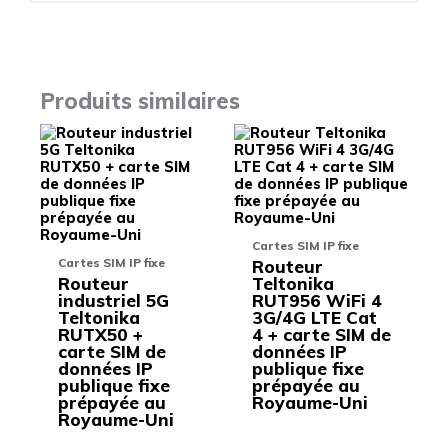
Produits similaires
Ce
Ce
produit
produit
a
a
plusieurs
plusieu
variations.
variati
Les
Les
options
options
Cartes SIM IP fixe
peuvent
peuven
Cartes SIM IP fixe
Routeur
être
être
Routeur
Teltonika
choisies
choisie
industriel 5G
RUT956 WiFi 4
sur
sur
Teltonika
3G/4G LTE Cat
la
la
RUTX50 +
4 + carte SIM de
page
page
carte SIM de
données IP
du
du
données IP
publique fixe
produit
produit
publique fixe
prépayée au
prépayée au
Royaume-Uni
Royaume-Uni