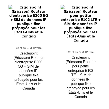
Ce
Ce
produit
produi
a
a
plusieurs
plusieu
variations.
variati
Les
Les
options
option
peuvent
peuven
être
être
choisies
choisie
sur
sur
Cartes SIM IP fixe
la
la
Cartes SIM IP fixe
page
page
Cradlepoint
du
du
Cradlepoint
(Ericsson) Routeur
produit
produi
(Ericsson) Routeur
d’entreprise E300
pour petite
5G + SIM de
entreprise E102
données IP
LTE + SIM de
publique fixe
données IP
prépayée pour les
publique fixe
États-Unis et le
prépayée pour les
Canada
États-Unis et le
Canada