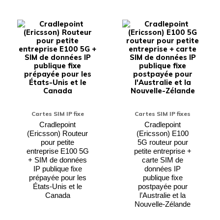
Ce
Ce
produit
produi
a
a
plusieurs
plusieu
variations.
variati
Les
Les
options
option
peuvent
peuven
être
être
choisies
choisie
sur
sur
la
la
Cartes SIM IP fixe
Cartes SIM IP fixes
page
page
du
du
Cradlepoint
Cradlepoint
produit
produi
(Ericsson) Routeur
(Ericsson) E100
pour petite
5G routeur pour
entreprise E100 5G
petite entreprise +
+ SIM de données
carte SIM de
IP publique fixe
données IP
prépayée pour les
publique fixe
États-Unis et le
postpayée pour
Canada
l’Australie et la
Nouvelle-Zélande