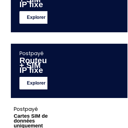
IP fixe
Explorer
Postpayé
Routeur
+ SIM
IP fixe
Explorer
Postpayé
Cartes SIM de
données
uniquement