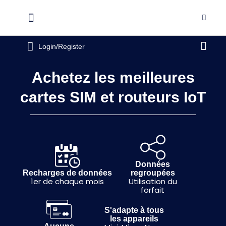
Aller
au
Flyout
contenu
Menu
Pani
Login/Register
Achetez les meilleures
cartes SIM et routeurs IoT
Données
Recharges de données
regroupées
1er de chaque mois
Utilisation du
forfait
S'adapte à tous
les appareils