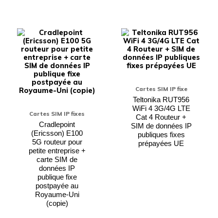
Ce
Ce
produit
produi
a
a
plusieurs
plusieu
variations.
variati
Les
Les
options
option
peuvent
peuven
Cartes SIM IP fixe
être
être
choisies
choisie
Teltonika RUT956
sur
sur
WiFi 4 3G/4G LTE
Cartes SIM IP fixes
la
la
Cat 4 Routeur +
page
page
Cradlepoint
SIM de données IP
du
du
(Ericsson) E100
publiques fixes
produit
produi
5G routeur pour
prépayées UE
petite entreprise +
carte SIM de
données IP
publique fixe
postpayée au
Royaume-Uni
(copie)