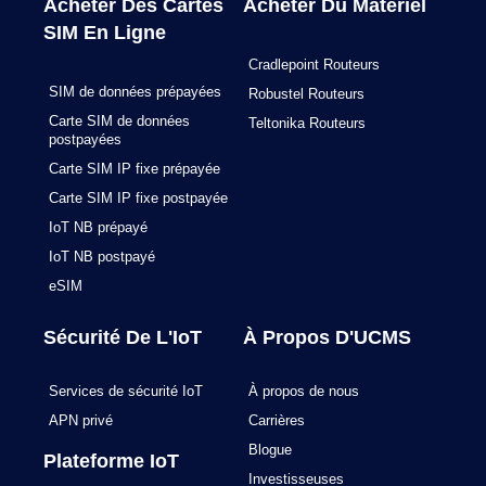
Acheter Des Cartes
Acheter Du Matériel
o
r
i
e
SIM En Ligne
k
a
n
m
Cradlepoint Routeurs
SIM de données prépayées
Robustel Routeurs
Carte SIM de données
Teltonika Routeurs
postpayées
Carte SIM IP fixe prépayée
Carte SIM IP fixe postpayée
IoT NB prépayé
IoT NB postpayé
eSIM
Sécurité De L'IoT
À Propos D'UCMS
Services de sécurité IoT
À propos de nous
APN privé
Carrières
Blogue
Plateforme IoT
Investisseuses