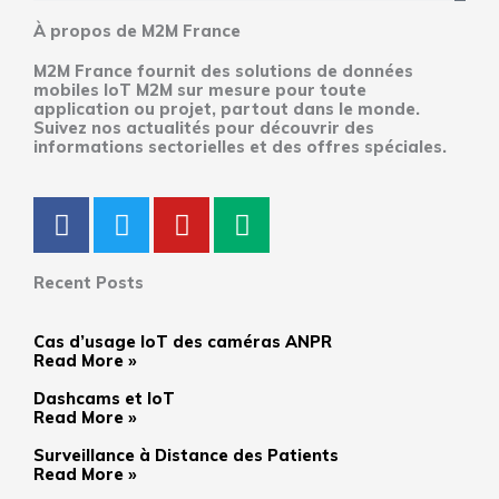
À propos de M2M France
M2M France fournit des solutions de données
mobiles IoT M2M sur mesure pour toute
application ou projet, partout dans le monde.
Suivez nos actualités pour découvrir des
informations sectorielles et des offres spéciales.
F
T
Y
M
a
w
o
e
c
i
u
d
Recent Posts
e
t
t
i
b
t
u
u
Cas d’usage IoT des caméras ANPR
o
e
b
m
Read More »
o
r
e
Dashcams et IoT
k
Read More »
Surveillance à Distance des Patients
Read More »