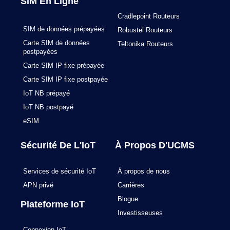
k
a
n
SIM En Ligne
m
Cradlepoint Routeurs
SIM de données prépayées
Robustel Routeurs
Carte SIM de données
Teltonika Routeurs
postpayées
Carte SIM IP fixe prépayée
Carte SIM IP fixe postpayée
IoT NB prépayé
IoT NB postpayé
eSIM
Sécurité De L'IoT
À Propos D'UCMS
Services de sécurité IoT
À propos de nous
APN privé
Carrières
Blogue
Plateforme IoT
Investisseuses
Connexion IoT