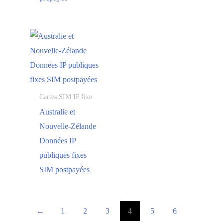
Cartes SIM IP fixe
Australie et
Nouvelle-Zélande
Données IP
publiques fixes
SIM postpayées
←
1
2
3
4
5
6