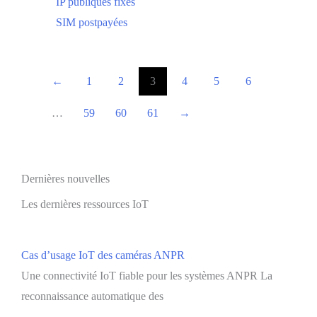
IP publiques fixes
SIM postpayées
←
1
2
3
4
5
6
…
59
60
61
→
Dernières nouvelles
Les dernières ressources IoT
Cas d’usage IoT des caméras ANPR
Une connectivité IoT fiable pour les systèmes ANPR La
reconnaissance automatique des