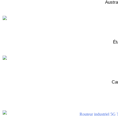
Austra
Ét
Car