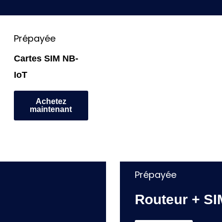
Prépayée
Cartes SIM NB-
IoT
Achetez
maintenant
Prépayée
Routeur + SIM