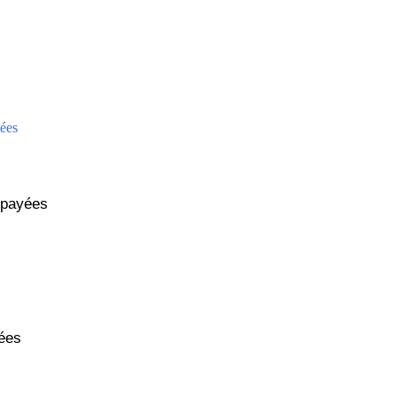
tpayées
ées