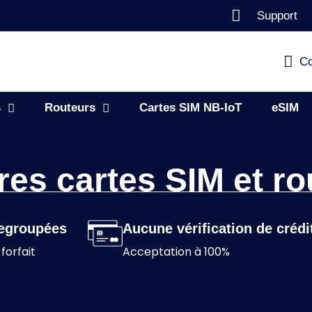
Support
Co
s
Routeurs
Cartes SIM NB-IoT
eSIM
res cartes SIM et ro
egroupées
Aucune vérification de crédi
 forfait
Acceptation à 100%