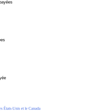
épayées
ées
yée