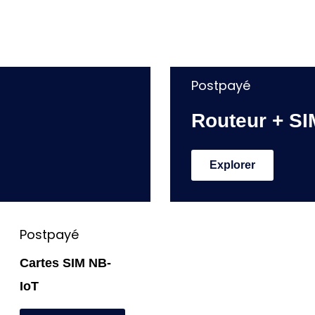
Explorer
Postpayé
Routeur + SIM
Explorer
Postpayé
Cartes SIM NB-
IoT