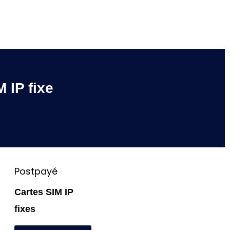
Explorer
 IP fixe
Postpayé
Cartes SIM IP
fixes