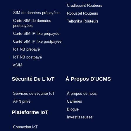
m
Cradlepoint Routeurs
SIM de données prépayées
Robustel Routeurs
Carte SIM de données
Teltonika Routeurs
postpayées
Carte SIM IP fixe prépayée
Carte SIM IP fixe postpayée
IoT NB prépayé
IoT NB postpayé
eSIM
Sécurité De L'IoT
À Propos D'UCMS
Services de sécurité IoT
À propos de nous
APN privé
Carrières
Blogue
Plateforme IoT
Investisseuses
Connexion IoT