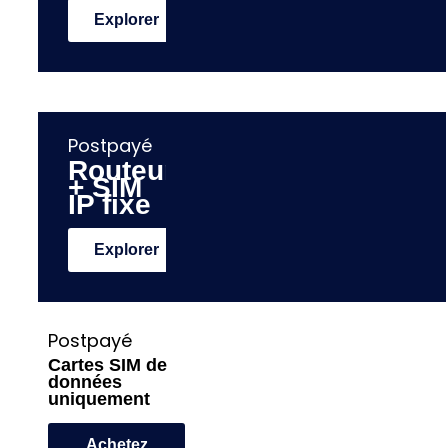
Explorer
Postpayé
Routeur
+ SIM
IP fixe
Explorer
Postpayé
Cartes SIM de
données
uniquement
Achetez