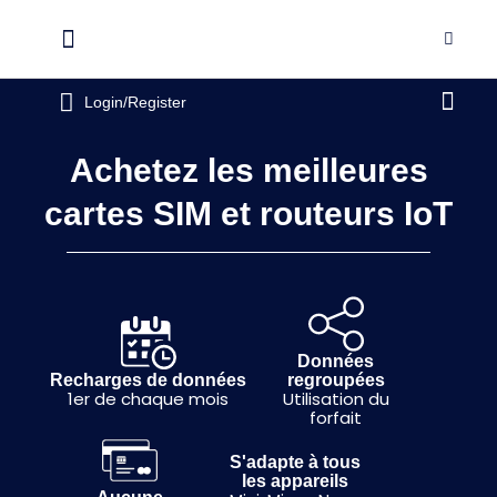
Aller
au
Flyout
contenu
Menu
Pani
Login/Register
Achetez les meilleures
cartes SIM et routeurs IoT
Données
Recharges de données
regroupées
1er de chaque mois
Utilisation du
forfait
S'adapte à tous
les appareils