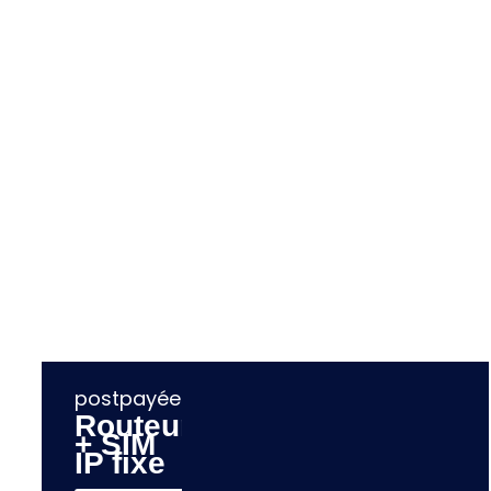
Routeurs Teltonika
Routeurs cellulaires industriels
Explorer
postpayée
Routeur
+ SIM
IP fixe