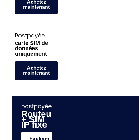
Achetez
maintenant
Postpayée
carte SIM de
données
uniquement
Achetez
maintenant
postpayée
Routeur
+ SIM
IP fixe
Explorer