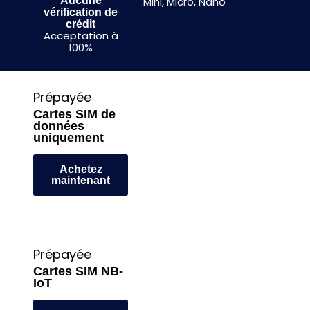
Aucune
Mini, Micro, Nano
vérification de
crédit
Acceptation à
100%
Prépayée
Cartes SIM de
données
uniquement
Achetez
maintenant
Prépayée
Cartes SIM NB-
IoT